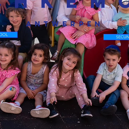
CHKEM
ANTWERPEN
HOOL
SECUN