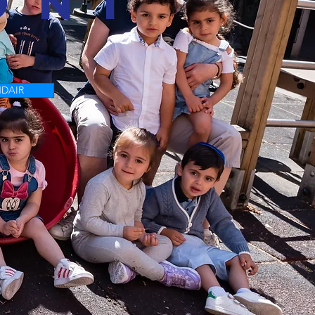
ONI
DAIR