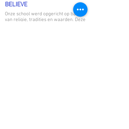
BELIEVE
Onze school werd opgericht op basis
van religie, tradities en waarden. Deze
elementen blijven de basis van ons
bestaan. Maar geloof gaat verder dan
deze principes. Onze leerlingen
worden aangemoedigd om in zichzelf
te geloven en dat met het juiste
doorzettingsvermogen en een goede
opleiding heel wat mogelijk is in het
leven.