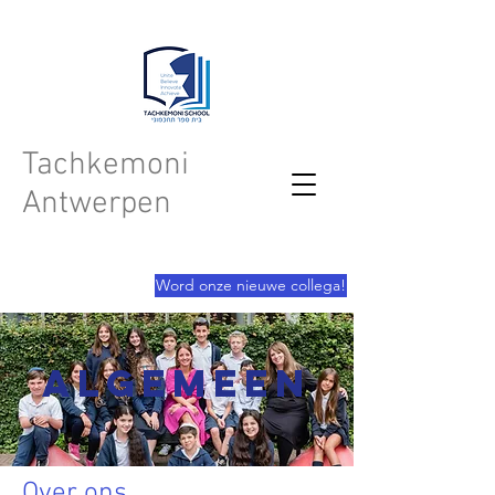
Tachkemoni
Antwerpen
Word onze nieuwe collega!
Algemeen
Over ons