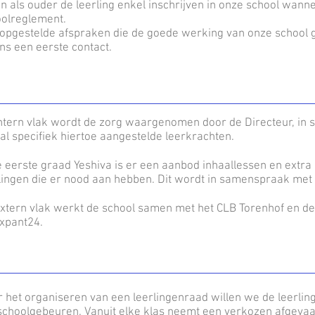
n als ouder de leerling enkel inschrijven in onze school wann
oolreglement.
 opgestelde afspraken die de goede werking van onze schoo
ens een eerste contact.
ntern vlak wordt de zorg waargenomen door de Directeur, i
al specifiek hiertoe aangestelde leerkrachten.
e eerste graad Yeshiva is er een aanbod inhaallessen en extra
lingen die er nood aan hebben. Dit wordt in samenspraak met 
xtern vlak werkt de school samen met het CLB Torenhof en de
xpant24.
 het organiseren van een leerlingenraad willen we de leerling
schoolgebeuren. Vanuit elke klas neemt een verkozen afgeva