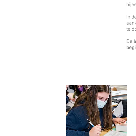
bije
In d
aank
te d
De l
begi