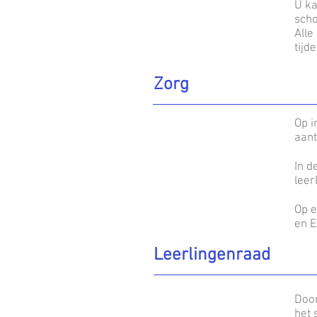
U ka
sch
Alle
tijd
Zorg
Op i
aant
In d
leer
Op e
en E
Leerlingenraad
Door
het 