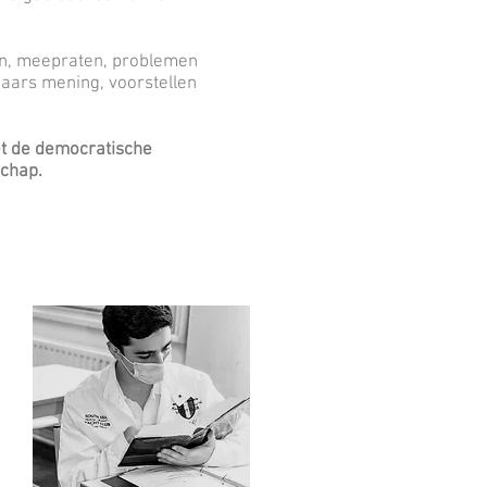
en, meepraten, problemen
kaars mening, voorstellen
et de democratische
schap.