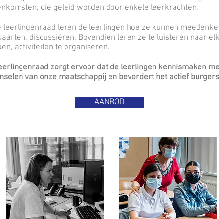
enkomsten, die geleid worden door enkele leerkrachten.
e leerlingenraad leren de leerlingen hoe ze kunnen meedenk
aarten, discussiëren. Bovendien leren ze te luisteren naar el
oen, activiteiten te organiseren.
eerlingenraad zorgt ervoor dat de leerlingen kennismaken m
nselen van onze maatschappij en bevordert het actief burger
AANBOD