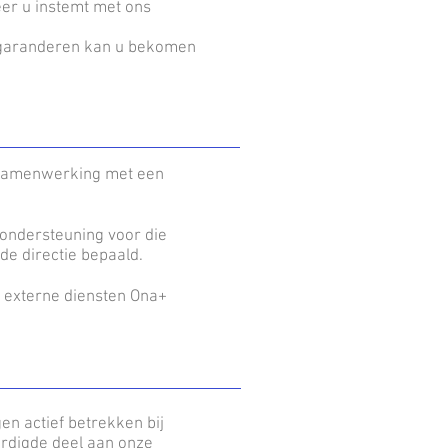
eer u instemt met ons
l garanderen kan u bekomen
n samenwerking met een
 ondersteuning voor die
de directie bepaald.
 externe diensten Ona+
en actief betrekken bij
ardigde deel aan onze